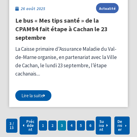
26 août 2025
Actualité
Le bus « Mes tips santé » de la
CPAM94 fait étape à Cachan le 23
septembre
La Caisse primaire d’Assurance Maladie du Val-
de-Marne organise, en partenariat avec la Ville
de Cachan, le lundi 23 septembre, l’étape
cachanais....
Lire la suite
Préc
Su
De
3 /
éde
1
2
3
4
5
6
iva
rni
13
nt
nt
er