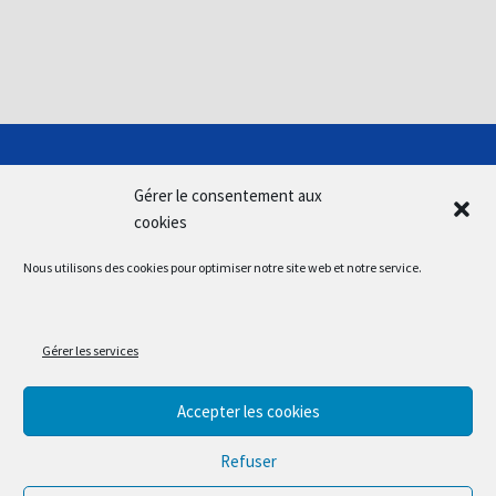
Gérer le consentement aux
cookies
Nous utilisons des cookies pour optimiser notre site web et notre service.
SUIVEZ-NOUS
Gérer les services
Accepter les cookies
@2026 Caisse Primaire d'Assurance Maladie du Val-de-
Marne | Conception :
https://givememore.fr
Refuser
Plan du site
Mentions légales